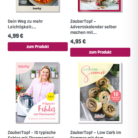
Dein Weg zu mehr
ZauberTopf –
Leichtigkeit:...
Adventskalender selber
machen mit...
4,99 €
4,95 €
zum Produkt
zum Produkt
ZauberTopf - 10 typische
ZauberTopf – Low Carb im