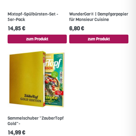
Mixtopf-Spülbürsten-Set -
WunderGar® | Dampfgarpapier
5er-Pack
für Monsieur Cuisine
14,85 €
6,80 €
zum Produkt
zum Produkt
Sammelschuber "ZauberTopf
Gold"-
14,99 €