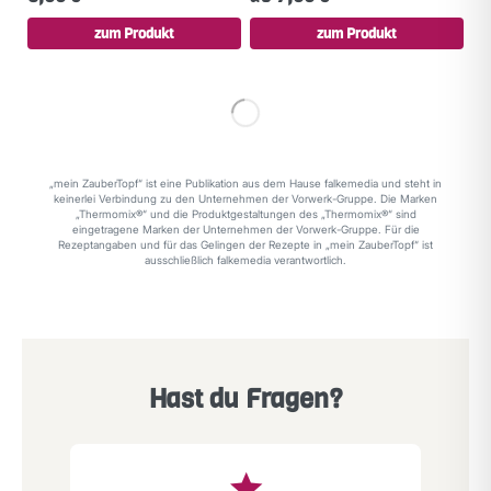
zum Produkt
zum Produkt
„mein ZauberTopf“ ist eine Publikation aus dem Hause falkemedia und steht in
keinerlei Verbindung zu den Unternehmen der Vorwerk-Gruppe. Die Marken
„Thermomix®“ und die Produktgestaltungen des „Thermomix®“ sind
eingetragene Marken der Unternehmen der Vorwerk-Gruppe. Für die
Rezeptangaben und für das Gelingen der Rezepte in „mein ZauberTopf“ ist
ausschließlich falkemedia verantwortlich.
Hast du Fragen?