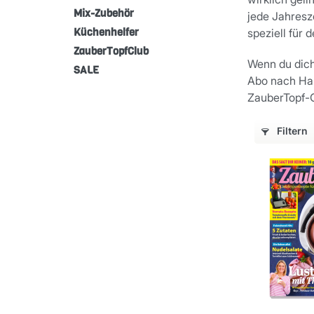
Mix-Zubehör
jede Jahresz
Küchenhelfer
speziell für
ZauberTopfClub
Wenn du dich
SALE
Abo nach Haus
ZauberTopf-C
Filtern