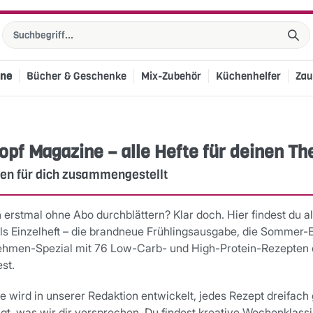
ine
Bücher & Geschenke
Mix-Zubehör
Küchenhelfer
Zau
opf Magazine – alle Hefte für deinen 
en für dich zusammengestellt
h erstmal ohne Abo durchblättern? Klar doch. Hier findest du 
ls Einzelheft – die brandneue Frühlingsausgabe, die Sommer-
hmen-Spezial mit 76 Low-Carb- und High-Protein-Rezepten o
st.
wird in unserer Redaktion entwickelt, jedes Rezept dreifach g
ingt, was wir dir versprechen. Du findest kreative Wochenklas