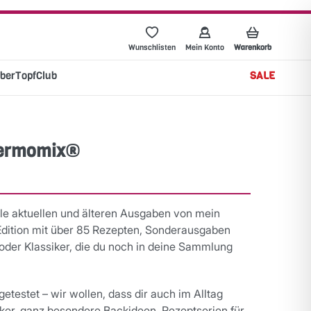
Wunschlisten
Mein Konto
Warenkorb
berTopfClub
SALE
Thermomix®
alle aktuellen und älteren Ausgaben von mein
Edition mit über 85 Rezepten, Sonderausgaben
der Klassiker, die du noch in deine Sammlung
etestet – wir wollen, dass dir auch im Alltag
siker, ganz besondere Backideen, Rezeptserien für