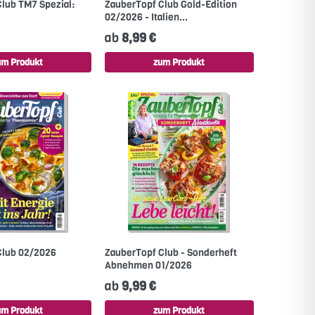
lub TM7 Spezial:
ZauberTopf Club Gold-Edition
02/2026 - Italien...
ab
8,99 €
um Produkt
zum Produkt
Club 02/2026
ZauberTopf Club - Sonderheft
Abnehmen 01/2026
ab
9,99 €
um Produkt
zum Produkt