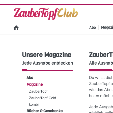
Abo
Magaz
Unsere Magazine
ZauberT
Jede Ausgabe entdecken
Alle Ausgab
Du willst dic
Abo
ZauberTopf a
Magazine
wie das Abne
ZauberTopf
holen möchte
ZauberTopf Gold
kombi
Jede Ausgabe 
Bücher & Geschenke
wirklich gel