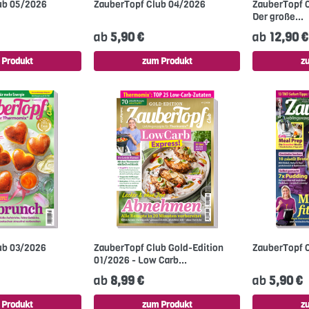
ub 05/2026
ZauberTopf Club 04/2026
ZauberTopf C
Der große...
ab
5,90 €
ab
12,90 €
 Produkt
zum Produkt
z
ub 03/2026
ZauberTopf Club Gold-Edition
ZauberTopf 
01/2026 - Low Carb...
ab
8,99 €
ab
5,90 €
 Produkt
zum Produkt
z