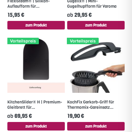
FlexiSteam® | Silikon-
Gugelix® | Mini-
Auflaufform für...
Gugelhupfform für Varoma
15,95 €
ab
29,95 €
zum Produkt
zum Produkt
Vorteilspreis
Vorteilspreis
KitchenSlider® H | Premium-
KochFix Garkorb-Griff für
Gleitbrett für...
Thermomix-Gareinsatz...
ab
69,95 €
19,90 €
zum Produkt
zum Produkt