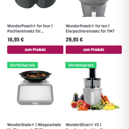
WunderPoach® for four |
WunderPoach® for ten |
Pochiereinsatz für...
Eierpochiereinsatz für TM7
16,95 €
29,95 €
zum Produkt
zum Produkt
Vorteilspreis
Vorteilspreis
WunderScale® | Wiegeschale
WunderSlicer® V2 |