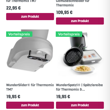
für Thermomix TM7
Gemüseschneider für
Thermomix
22,95 €
109,95 €
zum Produkt
zum Produkt
Vorteilspreis
Vorteilspreis
WunderSlider® für Thermomix
WunderSpatzl® | Spätzlereibe
TM7
für Thermomix &...
19,95 €
19,95 €
zum Produkt
zum Produkt