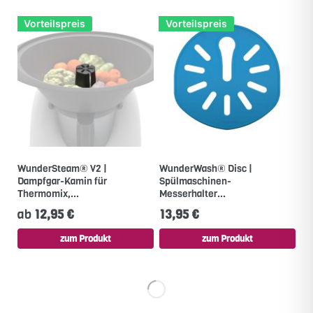
Vorteilspreis
Vorteilspreis
WunderSteam® V2 |
WunderWash® Disc |
Dampfgar-Kamin für
Spülmaschinen-
Thermomix,...
Messerhalter...
ab
12,95 €
13,95 €
zum Produkt
zum Produkt