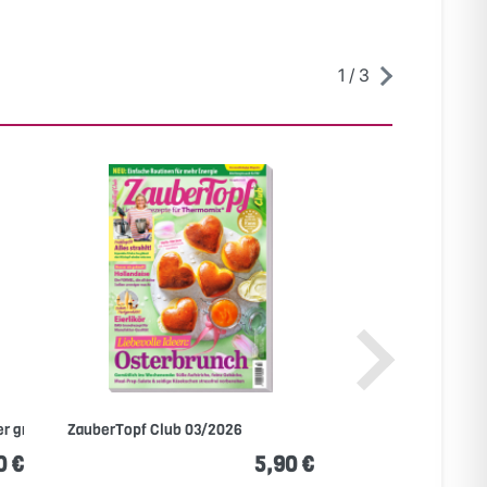
1
/
3
r große...
ZauberTopf Club 03/2026
ZauberTopf Club 
0 €
5,90 €