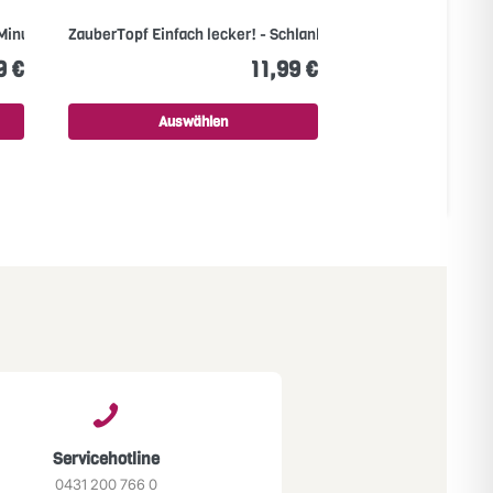
 Minuten Rezepte
ZauberTopf Einfach lecker! - Schlank ohne Diät
ZauberTopf at Hom
9 €
11,99 €
Auswählen
Ausw
Servicehotline
0431 200 766 0