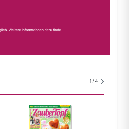
lich. Weitere Informationen dazu finde
1
/
4