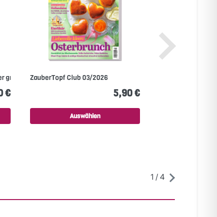
r große...
ZauberTopf Club 03/2026
ZauberTopf Club 
0 €
5,90 €
Auswählen
Ausw
1
/
4